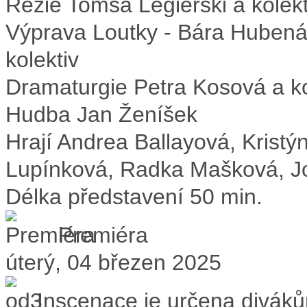
Režie
Tomsa Legierski a kolekt
Výprava
Loutky - Bára Hubená
kolektiv
Dramaturgie
Petra Kosová a ko
Hudba
Jan Ženíšek
Hrají
Andrea Ballayová, Kristý
Lupínková, Radka Mašková, Jo
Délka představení
50 min.
Premiéra
úterý, 04 březen 2025
Inscenace je určena divák