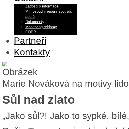
Žádosti o informace
Mimosoudní řešení spotřeb.
sporů
Dokumenty
Monitoring reklamy
GDPR
Partneři
Kontakty
Marie Nováková na motivy lid
Sůl nad zlato
„Jako sůl?! Jako to sypké, bílé