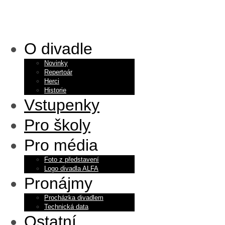
O divadle
Novinky
Repertoár
Herci
Historie
Vstupenky
Pro školy
Pro média
Foto z představení
Logo divadla ALFA
Pronájmy
Procházka divadlem
Technická data
Ostatní