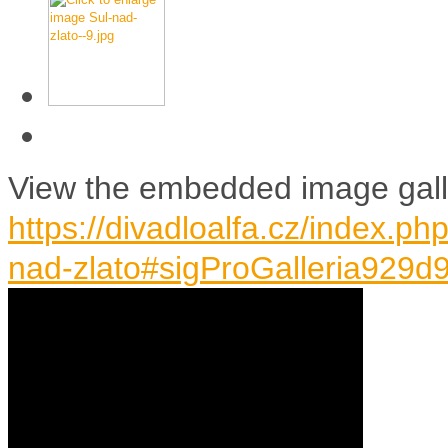
View the embedded image galle
https://divadloalfa.cz/index.p
nad-zlato#sigProGalleria929d