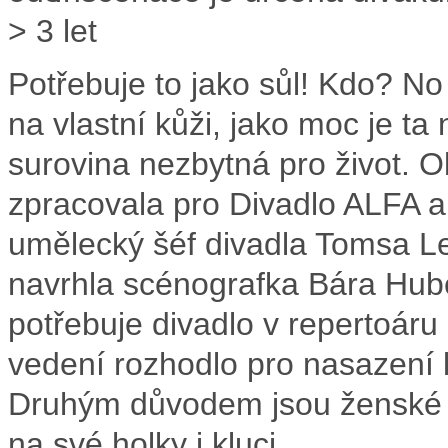
> 3 let
Potřebuje to jako sůl! Kdo? No p
na vlastní kůži, jako moc je t
surovina nezbytná pro život.
O
zpracovala pro Divadlo ALFA a
umělecký šéf divadla Tomsa Leg
navrhla scénografka Bára Hu
potřebuje divadlo v repertoáru 
vedení rozhodlo pro nasazení k
Druhým důvodem jsou ženské hrd
na své holky i kluci.