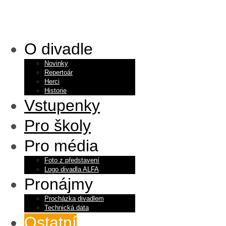
O divadle
Novinky
Repertoár
Herci
Historie
Vstupenky
Pro školy
Pro média
Foto z představení
Logo divadla ALFA
Pronájmy
Procházka divadlem
Technická data
Ostatní