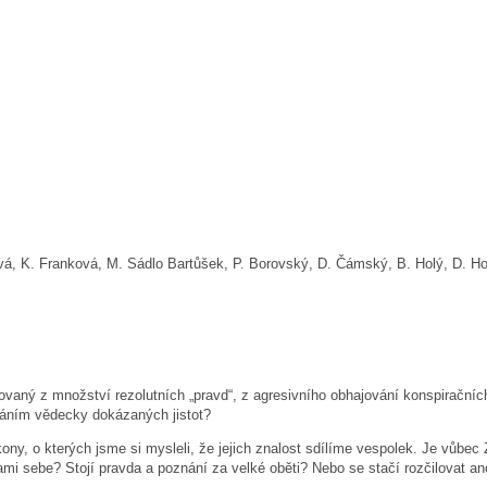
 K. Franková, M. Sádlo Bartůšek, P. Borovský, D. Čámský, B. Holý, D. Horeč
ovaný z množství rezolutních „pravd“, z agresivního obhajování konspiračních
váním vědecky dokázaných jistot?
ony, o kterých jsme si mysleli, že jejich znalost sdílíme vespolek. Je vůbe
sami sebe? Stojí pravda a poznání za velké oběti? Nebo se stačí rozčilova