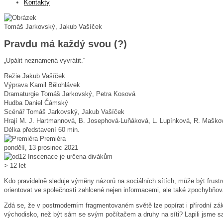
Kontakty
Tomáš Jarkovský, Jakub Vašíček
Pravdu má každý svou (?)
„Upálit neznamená vyvrátit.“
Režie
Jakub Vašíček
Výprava
Kamil Bělohlávek
Dramaturgie
Tomáš Jarkovský, Petra Kosová
Hudba
Daniel Čámský
Scénář
Tomáš Jarkovský, Jakub Vašíček
Hrají
M. J. Hartmannová, B. Josephová-Luňáková, L. Lupínková, R. Mašková,
Délka představení
60 min.
Premiéra
pondělí, 13 prosinec 2021
Inscenace je určena divákům
> 12 let
Kdo pravidelně sleduje výměny názorů na sociálních sítích, může být frustr
orientovat ve společnosti zahlcené nejen informacemi, ale také zpochybňo
Zdá se, že v postmoderním fragmentovaném světě lze popírat i přírodní zák
východisko, než být sám se svým počítačem a druhy na síti? Lapili jsme 