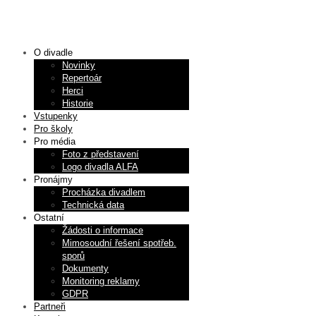
O divadle
Novinky
Repertoár
Herci
Historie
Vstupenky
Pro školy
Pro média
Foto z představení
Logo divadla ALFA
Pronájmy
Procházka divadlem
Technická data
Ostatní
Žádosti o informace
Mimosoudní řešení spotřeb.
sporů
Dokumenty
Monitoring reklamy
GDPR
Partneři