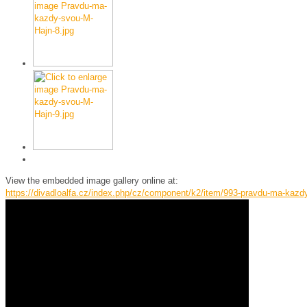
View the embedded image gallery online at:
https://divadloalfa.cz/index.php/cz/component/k2/item/993-pravdu-ma-kaz