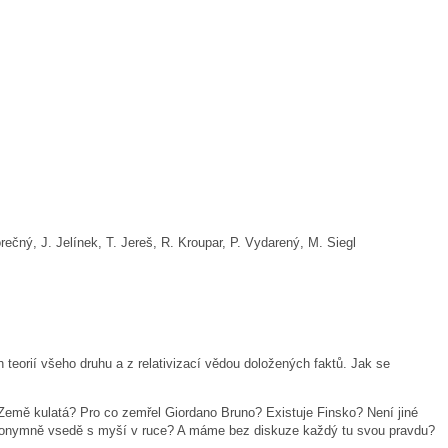
ný, J. Jelínek, T. Jereš, R. Kroupar, P. Vydarený, M. Siegl
 teorií všeho druhu a z relativizací vědou doložených faktů. Jak se
c Země kulatá? Pro co zemřel Giordano Bruno? Existuje Finsko? Není jiné
t anonymně vsedě s myší v ruce? A máme bez diskuze každý tu svou pravdu?