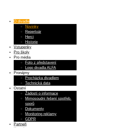
O divadle
Novinky
Repertoár
Herci
Historie
Vstupenky
Pro školy
Pro média
Foto z představení
Logo divadla ALFA
Pronájmy
Procházka divadlem
Technická data
Ostatní
Žádosti o informace
Mimosoudní řešení spotřeb.
sporů
Dokumenty
Monitoring reklamy
GDPR
Partneři