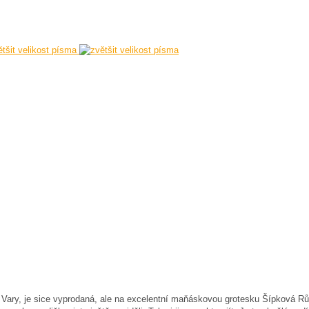
ětšit velikost písma
 Vary, je sice vyprodaná, ale na excelentní maňáskovou grotesku Šípková Růž