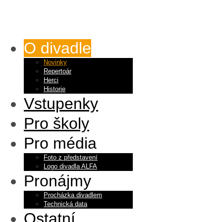
O divadle
Novinky
Repertoár
Herci
Historie
Vstupenky
Pro školy
Pro média
Foto z představení
Logo divadla ALFA
Pronájmy
Procházka divadlem
Technická data
Ostatní