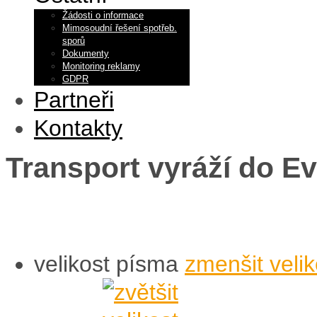
Žádosti o informace
Mimosoudní řešení spotřeb.
sporů
Dokumenty
Monitoring reklamy
GDPR
Partneři
Kontakty
Transport vyráží do E
velikost písma
zmenšit veli