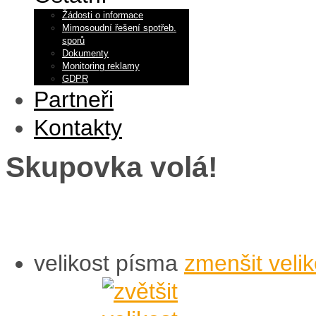
Žádosti o informace
Mimosoudní řešení spotřeb.
sporů
Dokumenty
Monitoring reklamy
GDPR
Partneři
Kontakty
Skupovka volá!
velikost písma
zmenšit veli