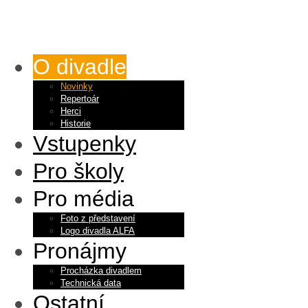
O divadle
Novinky
Repertoár
Herci
Historie
Vstupenky
Pro školy
Pro média
Foto z představení
Logo divadla ALFA
Pronájmy
Procházka divadlem
Technická data
Ostatní