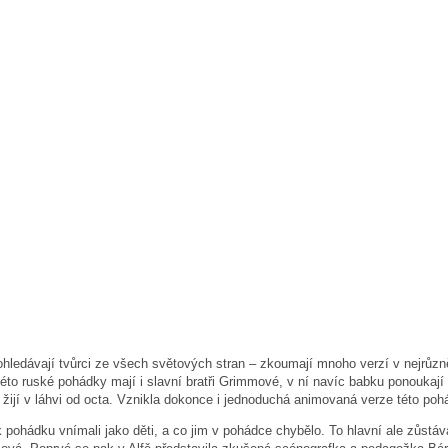
í, ohledávají tvůrci ze všech světových stran – zkoumají mnoho verzí v nejrů
 této ruské pohádky mají i slavní bratři Grimmové, v ní navíc babku ponouka
 žijí v láhvi od octa. Vznikla dokonce i jednoduchá animovaná verze této poh
ak pohádku vnímali jako děti, a co jim v pohádce chybělo. To hlavní ale zůstáv