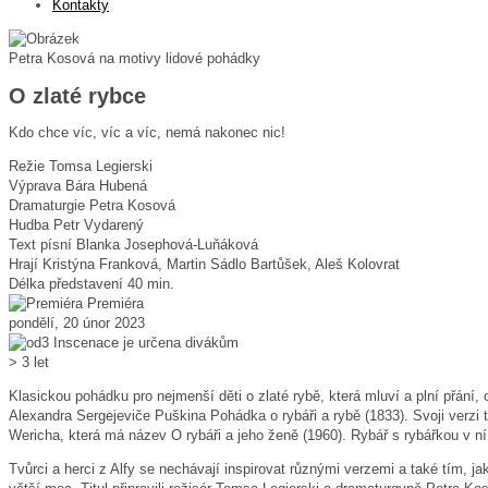
Kontakty
Petra Kosová na motivy lidové pohádky
O zlaté rybce
Kdo chce víc, víc a víc, nemá nakonec nic!
Režie
Tomsa Legierski
Výprava
Bára Hubená
Dramaturgie
Petra Kosová
Hudba
Petr Vydarený
Text písní
Blanka Josephová-Luňáková
Hrají
Kristýna Franková, Martin Sádlo Bartůšek, Aleš Kolovrat
Délka představení
40 min.
Premiéra
pondělí, 20 únor 2023
Inscenace je určena divákům
> 3 let
Klasickou pohádku pro nejmenší děti o zlaté rybě, která mluví a plní přán
Alexandra Sergejeviče Puškina Pohádka o rybáři a rybě (1833). Svoji verzi
Wericha, která má název O rybáři a jeho ženě (1960). Rybář s rybářkou v ní
Tvůrci a herci z Alfy se nechávají inspirovat různými verzemi a také tím, j