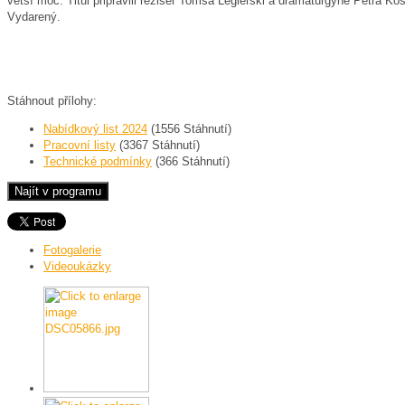
větší moc. Titul připravili režisér Tomsa Legierski a dramaturgyně Petra 
Vydarený.
Stáhnout přílohy:
Nabídkový list 2024
(1556 Stáhnutí)
Pracovní listy
(3367 Stáhnutí)
Technické podmínky
(366 Stáhnutí)
Fotogalerie
Videoukázky