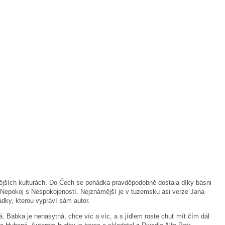
znějších kulturách. Do Čech se pohádka pravděpodobně dostala díky básni
jí Nepokoj s Nespokojeností. Nejznámější je v tuzemsku asi verze Jana
ádky, kterou vypráví sám autor.
á. Babka je nenasytná, chce víc a víc, a s jídlem roste chuť mít čím dál