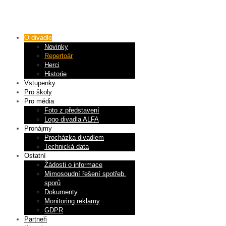
O divadle
Novinky
Repertoár
Herci
Historie
Vstupenky
Pro školy
Pro média
Foto z představení
Logo divadla ALFA
Pronájmy
Procházka divadlem
Technická data
Ostatní
Žádosti o informace
Mimosoudní řešení spotřeb.
sporů
Dokumenty
Monitoring reklamy
GDPR
Partneři