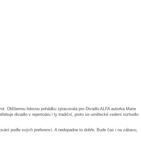
vot.
Oblíbenou lidovou pohádku zpracovala pro Divadlo ALFA autorka Marie
řebuje divadlo v repertoáru i ty tradiční, proto se umělecké vedení rozhodlo
alování podle svých preferencí. A nedopadne to dobře. Bude čas i na zábavu,