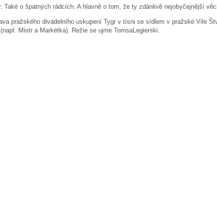
r. Také o špatných rádcích. A hlavně o tom, že ty zdánlivě nejobyčejnější v
va pražského divadelního uskupení Tygr v tísni se sídlem v pražské Vile Št
 (např. Mistr a Markétka). Režie se ujme TomsaLegierski.