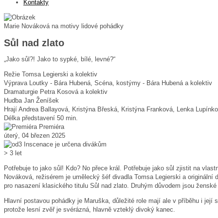
Kontakty
Marie Nováková na motivy lidové pohádky
Sůl nad zlato
„Jako sůl?! Jako to sypké, bílé, levné?“
Režie
Tomsa Legierski a kolektiv
Výprava
Loutky - Bára Hubená, Scéna, kostýmy - Bára Hubená a kolektiv
Dramaturgie
Petra Kosová a kolektiv
Hudba
Jan Ženíšek
Hrají
Andrea Ballayová, Kristýna Břeská, Kristýna Franková, Lenka Lupínk
Délka představení
50 min.
Premiéra
úterý, 04 březen 2025
Inscenace je určena divákům
> 3 let
Potřebuje to jako sůl! Kdo? No přece král. Potřebuje jako sůl zjistit na vla
Nováková, režisérem je umělecký šéf divadla Tomsa Legierski a originální
pro nasazení klasického titulu Sůl nad zlato. Druhým důvodem jsou ženské hrd
Hlavní postavou pohádky je Maruška, důležité role mají ale v příběhu i její
protože lesní zvěř je svérázná, hlavně vzteklý divoký kanec.