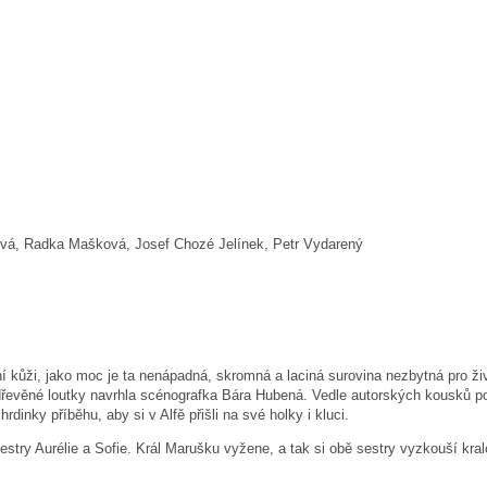
ová, Radka Mašková, Josef Chozé Jelínek, Petr Vydarený
stní kůži, jako moc je ta nenápadná, skromná a laciná surovina nezbytná pro ži
 dřevěné loutky navrhla scénografka Bára Hubená.
Vedle autorských kousků pot
inky příběhu, aby si v Alfě přišli na své holky i kluci.
 sestry Aurélie a Sofie. Král Marušku vyžene, a tak si obě sestry vyzkouší kr