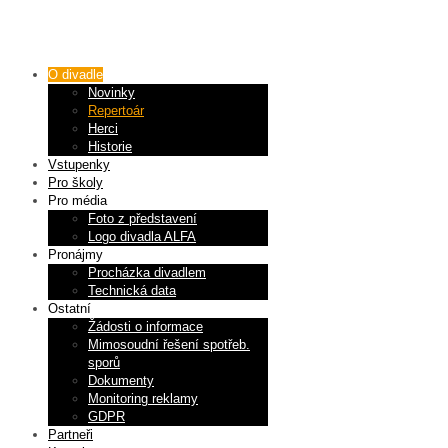
O divadle
Novinky
Repertoár
Herci
Historie
Vstupenky
Pro školy
Pro média
Foto z představení
Logo divadla ALFA
Pronájmy
Procházka divadlem
Technická data
Ostatní
Žádosti o informace
Mimosoudní řešení spotřeb.
sporů
Dokumenty
Monitoring reklamy
GDPR
Partneři