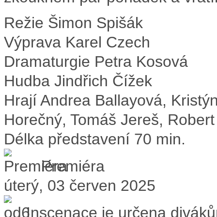
Režie
Šimon Spišák
Výprava
Karel Czech
Dramaturgie
Petra Kosová
Hudba
Jindřich Čížek
Hrají
Andrea Ballayová, Kristý
Horečný, Tomáš Jereš, Robert
Délka představení
70 min.
Premiéra
úterý, 03 červen 2025
Inscenace je určena divák