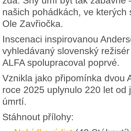
zdá. Sny umí být tak zábavné 
našich pohádkách, ve kterých 
Ole Zavřiočka.
Inscenaci inspirovanou Ander
vyhledávaný slovenský režisér
ALFA spolupracoval poprvé.
Vznikla jako připomínka dvou 
roce 2025 uplynulo 220 let od 
úmrtí.
Stáhnout přílohy: