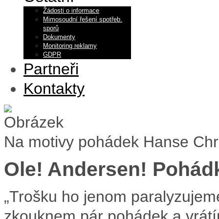
Žádosti o informace
Mimosoudní řešení spotřeb.
sporů
Dokumenty
Monitoring reklamy
GDPR
Partneři
Kontakty
Na motivy pohádek Hanse Chr
Ole! Andersen! Pohád
„Trošku ho jenom paralyzujeme
zkouknem pár pohádek a vrát