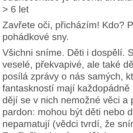
> 6 let
Zavřete oči, přicházím! Kdo? P
pohádkové sny.
Všichni sníme. Děti i dospělí. 
veselé, překvapivé, ale také 
posílá zprávy o nás samých, k
fantaskností mají každopádně
dějí se v nich nemožné věci a p
pardon: mohou být děti nebo dos
nepamatují (vědci tvrdí, že sní