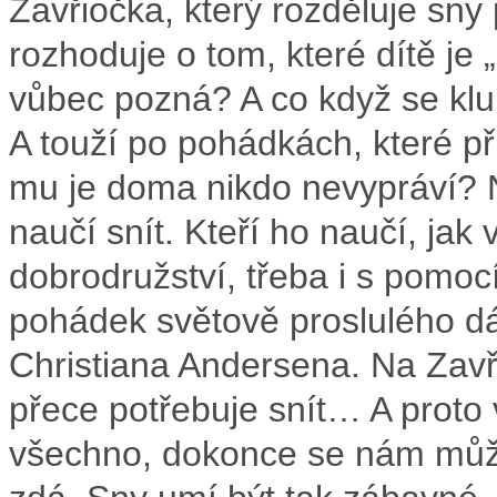
Zavřiočka, který rozděluje sn
rozhoduje o tom, které dítě je 
vůbec pozná? A co když se kluk
A touží po pohádkách, které př
mu je doma nikdo nevypráví? N
naučí snít. Kteří ho naučí, jak 
dobrodružství, třeba i s pomo
pohádek světově proslulého 
Christiana Andersena. Na Zavři
přece potřebuje snít… A proto
všechno, dokonce se nám může