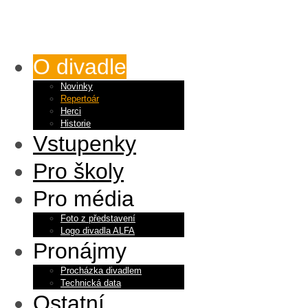
O divadle
Novinky
Repertoár
Herci
Historie
Vstupenky
Pro školy
Pro média
Foto z představení
Logo divadla ALFA
Pronájmy
Procházka divadlem
Technická data
Ostatní