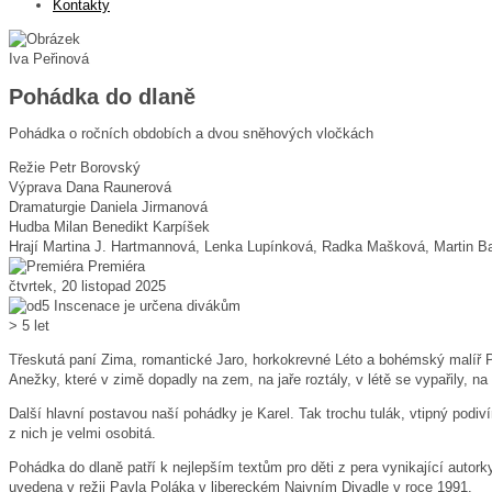
Kontakty
Iva Peřinová
Pohádka do dlaně
Pohádka o ročních obdobích a dvou sněhových vločkách
Režie
Petr Borovský
Výprava
Dana Raunerová
Dramaturgie
Daniela Jirmanová
Hudba
Milan Benedikt Karpíšek
Hrají
Martina J. Hartmannová, Lenka Lupínková, Radka Mašková, Martin B
Premiéra
čtvrtek, 20 listopad 2025
Inscenace je určena divákům
> 5 let
Třeskutá paní Zima, romantické Jaro, horkokrevné Léto a bohémský malíř 
Anežky, které v zimě dopadly na zem, na jaře roztály, v létě se vypařily,
Další hlavní postavou naší pohádky je Karel. Tak trochu tulák, vtipný podiví
z nich je velmi osobitá.
Pohádka do dlaně patří k nejlepším textům pro děti z pera vynikající autor
uvedena v režii Pavla Poláka v libereckém Naivním Divadle v roce 1991.