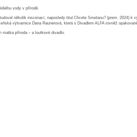
loběhu vody v přírodě.
tudoval několik inscenací, naposledy titul Chcete Smetanu? (prem. 2024) k v
lzeňská výtvarnice Dana Raunerová, která s Divadlem ALFA rovněž opakovaně 
matka příroda – a loutkové divadlo.