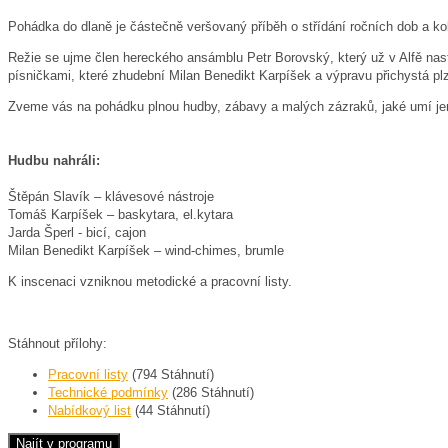
Pohádka do dlaně je částečně veršovaný příběh o střídání ročních dob a ko
Režie se ujme člen hereckého ansámblu Petr Borovský, který už v Alfě nas
písničkami, které zhudební Milan Benedikt Karpíšek a výpravu přichystá p
Zveme vás na pohádku plnou hudby, zábavy a malých zázraků, jaké umí jen 
Hudbu nahráli:
Štěpán Slavík – klávesové nástroje
Tomáš Karpíšek – baskytara, el.kytara
Jarda Šperl - bicí, cajon
Milan Benedikt Karpíšek – wind-chimes, brumle
K inscenaci vzniknou metodické a pracovní listy.
Stáhnout přílohy:
Pracovní listy
(794 Stáhnutí)
Technické podmínky
(286 Stáhnutí)
Nabídkový list
(44 Stáhnutí)