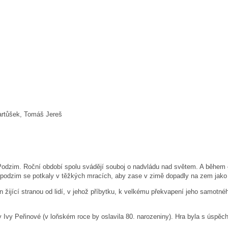
artůšek, Tomáš Jereš
Podzim. Roční období spolu svádějí souboj o nadvládu nad světem. A během 
 na podzim se potkaly v těžkých mracích, aby zase v zimě dopadly na zem jak
n žijící stranou od lidí, v jehož příbytku, k velkému překvapení jeho samotné
ky Ivy Peřinové (v loňském roce by oslavila 80. narozeniny). Hra byla s úspě