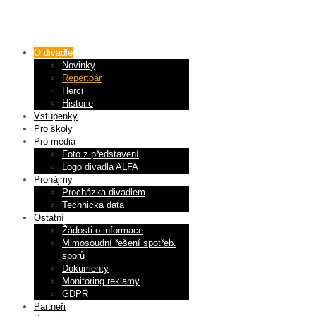
O divadle
Novinky
Repertoár
Herci
Historie
Vstupenky
Pro školy
Pro média
Foto z představení
Logo divadla ALFA
Pronájmy
Procházka divadlem
Technická data
Ostatní
Žádosti o informace
Mimosoudní řešení spotřeb.
sporů
Dokumenty
Monitoring reklamy
GDPR
Partneři