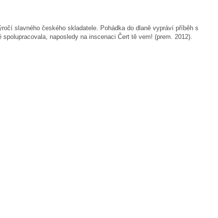
ýročí slavného českého skladatele. Pohádka do dlaně vypráví příběh s
spolupracovala, naposledy na inscenaci Čert tě vem! (prem. 2012).