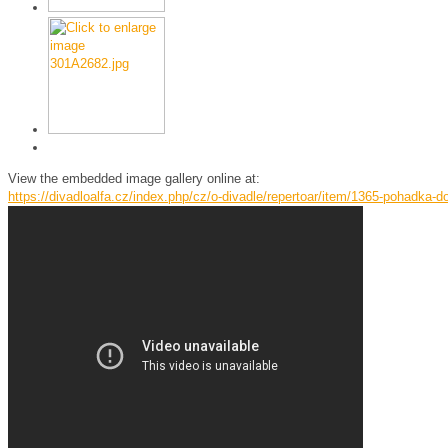
View the embedded image gallery online at:
https://divadloalfa.cz/index.php/cz/o-divadle/repertoar/item/1365-pohadka-