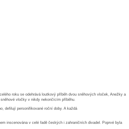
celého roku se odehrává loutkový příběh dvou sněhových vloček, Anežky a
o sněhové vločky v nikdy nekončícím příběhu.
ho, defilují personifikované roční doby. A každá
chem inscenována v celé řadě českých i zahraničních divadel. Poprvé byla