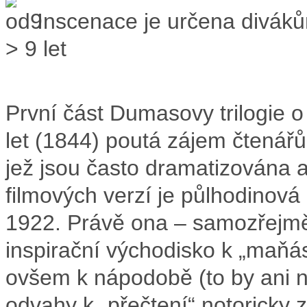
Inscenace je určena divák
> 9 let
První část Dumasovy trilogie o
let (1844) poutá zájem čtenářů 
jež jsou často dramatizována a
filmových verzí je půlhodinov
1922. Právě ona – samozřejmě
inspirační východisko k „maňá
ovšem k nápodobě (to by ani n
odvahy k „přečtení“ notoricky