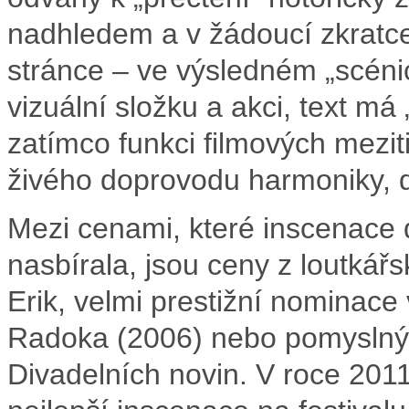
nadhledem a v žádoucí zkratce.
stránce – ve výsledném „scéni
vizuální složku a akci, text m
zatímco funkci filmových meziti
živého doprovodu harmoniky, d
Mezi cenami, které inscenace 
nasbírala, jsou ceny z loutkář
Erik, velmi prestižní nominace
Radoka (2006) nebo pomyslný t
Divadelních novin. V roce 201