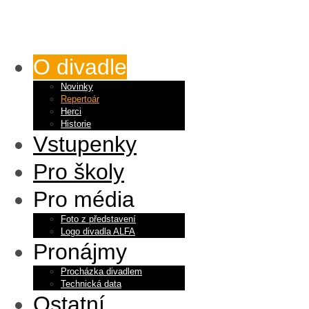
O divadle
Novinky
Repertoár
Herci
Historie
Vstupenky
Pro školy
Pro média
Foto z představení
Logo divadla ALFA
Pronájmy
Procházka divadlem
Technická data
Ostatní