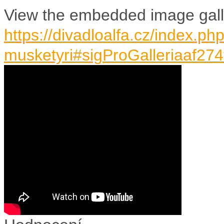
View the embedded image galle
https://divadloalfa.cz/index.php
musketyri#sigProGalleriaaf27