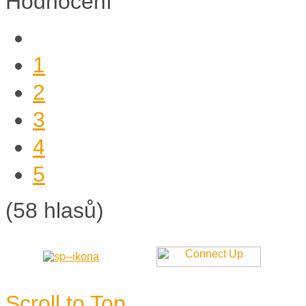
Hodnocení
1
2
3
4
5
(58 hlasů)
Scroll to Top