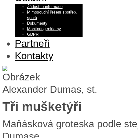
Žádosti o informace
Mimosoudní řešení spotřeb.
sporů
Dokumenty
Monitoring reklamy
GDPR
Partneři
Kontakty
Alexander Dumas, st.
Tři mušketýři
Maňásková groteska podle st
Dumase.