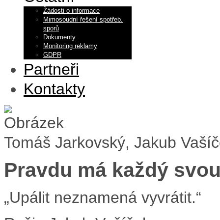
Žádosti o informace
Mimosoudní řešení spotřeb.
sporů
Dokumenty
Monitoring reklamy
GDPR
Partneři
Kontakty
Tomáš Jarkovský, Jakub Vaší
Pravdu má každý svou
„Upálit neznamená vyvrátit.“