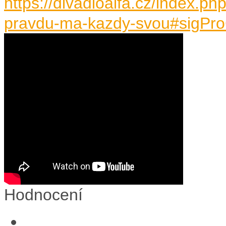
https://divadloalfa.cz/index.ph
pravdu-ma-kazdy-svou#sigPro
Hodnocení