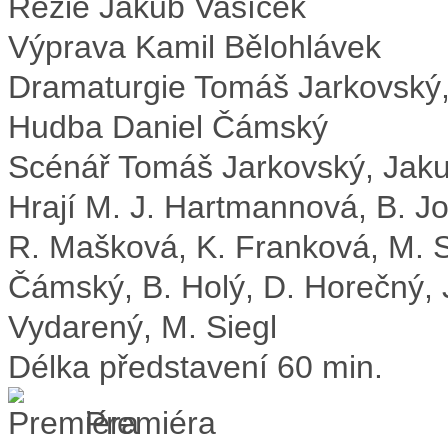
Režie
Jakub Vašíček
Výprava
Kamil Bělohlávek
Dramaturgie
Tomáš Jarkovský,
Hudba
Daniel Čámský
Scénář
Tomáš Jarkovský, Jak
Hrají
M. J. Hartmannová, B. J
R. Mašková, K. Franková, M. S
Čámský, B. Holý, D. Horečný, J.
Vydarený, M. Siegl
Délka představení
60 min.
Premiéra