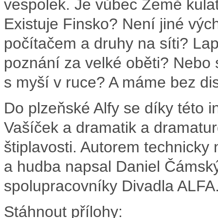
vespolek. Je vůbec Země kula
Existuje Finsko? Není jiné vý
počítačem a druhy na síti? Lap
poznání za velké oběti? Nebo 
s myší v ruce? A máme bez di
Do plzeňské Alfy se díky této i
Vašíček a dramatik a dramatur
štiplavosti. Autorem technicky
a hudba napsal Daniel Čámský,
spolupracovníky Divadla ALFA
Stáhnout přílohy: