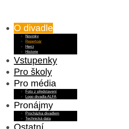
O divadle
Novinky
Repertoár
Herci
Historie
Vstupenky
Pro školy
Pro média
Foto z představení
Logo divadla ALFA
Pronájmy
Procházka divadlem
Technická data
Ostatní