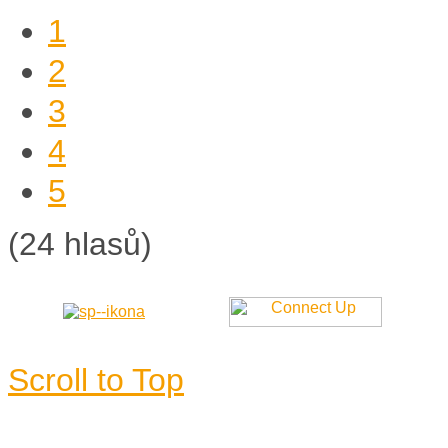
1
2
3
4
5
(24 hlasů)
Scroll to Top