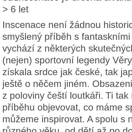
> 6 let
Inscenace není žádnou historic
smyšlený příběh s fantaskními
vychází z některých skutečnýc
(nejen) sportovní legendy Věry
získala srdce jak české, tak j
ještě o něčem jiném. Obsazeni j
z poloviny čeští loutkáři. Ti
příběhu objevovat, co máme sp
můžeme inspirovat. A spolu s n
různého věku, od dětí až po d