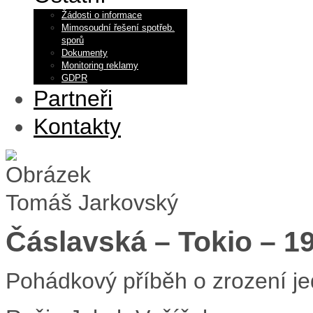
Žádosti o informace
Mimosoudní řešení spotřeb.
sporů
Dokumenty
Monitoring reklamy
GDPR
Partneři
Kontakty
Tomáš Jarkovský
Čáslavská – Tokio – 1
Pohádkový příběh o zrození je