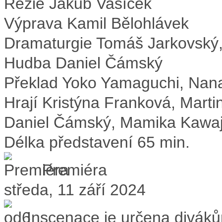
Režie
Jakub Vašíček
Výprava
Kamil Bělohlávek
Dramaturgie
Tomáš Jarkovský,
Hudba
Daniel Čámský
Překlad
Yoko Yamaguchi, Nana
Hrají
Kristýna Franková, Marti
Daniel Čámský, Mamika Kawajir
Délka představení
65 min.
Premiéra
středa, 11 září 2024
Inscenace je určena divák