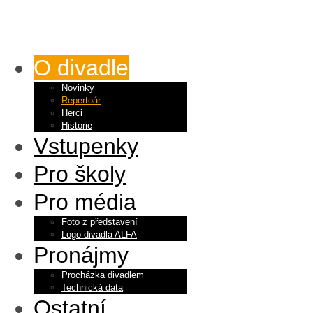
O divadle
Novinky
Repertoár
Herci
Historie
Vstupenky
Pro školy
Pro média
Foto z představení
Logo divadla ALFA
Pronájmy
Procházka divadlem
Technická data
Ostatní