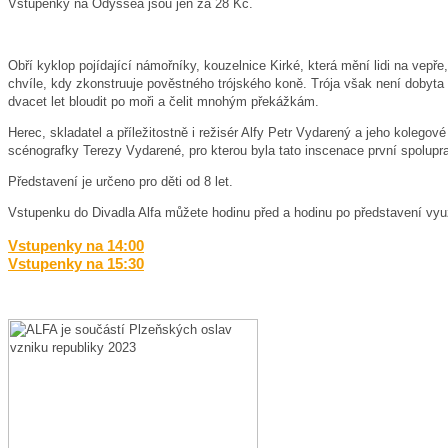
Vstupenky na Odyssea jsou jen za 28 Kč.
Obří kyklop pojídající námořníky, kouzelnice Kirké, která mění lidi na vep
chvíle, kdy zkonstruuje pověstného trójského koně. Trója však není dobyta
dvacet let bloudit po moři a čelit mnohým překážkám.
Herec, skladatel a příležitostně i režisér Alfy Petr Vydarený a jeho kole
scénografky Terezy Vydarené, pro kterou byla tato inscenace první spolupra
Představení je určeno pro děti od 8 let.
Vstupenku do Divadla Alfa můžete hodinu před a hodinu po představení vyu
Vstupenky na 14:00
Vstupenky na 15:30