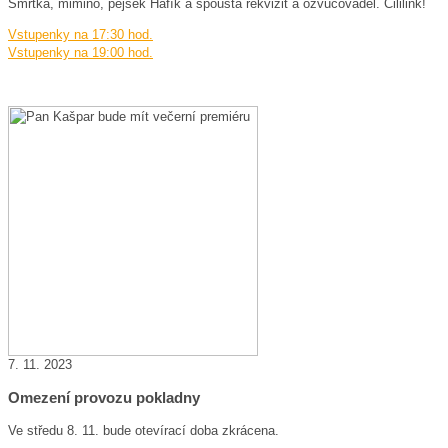
Smrtka, mimino, pejsek Hafík a spousta rekvizit a ozvučovadel. Cililink!
Vstupenky na 17:30 hod.
Vstupenky na 19:00 hod.
7. 11. 2023
Omezení provozu pokladny
Ve středu 8. 11. bude otevírací doba zkrácena.