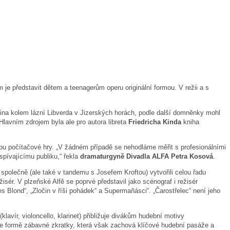
e představit dětem a teenagerům operu originální formou. V režii a s
jina kolem lázní Libverda v Jizerských horách, podle další domněnky mohl
Hlavním zdrojem byla ale pro autora libreta
Friedricha Kinda
kniha
ncipu počítačové hry. „V žádném případě se nehodláme měřit s profesionálními
spívajícímu publiku,“ řekla
dramaturgyně Divadla ALFA Petra Kosová
.
olečně (ale také v tandemu s Josefem Kroftou) vytvořili celou řadu
isér. V plzeňské Alfě se poprvé představil jako scénograf i režisér
Blond“, „Zločin v říši pohádek“ a Supermaňásci“. „Čarostřelec“ není jeho
avír, violoncello, klarinet) přibližuje divákům hudební motivy
 ve formě zábavné zkratky, která však zachová klíčové hudební pasáže a