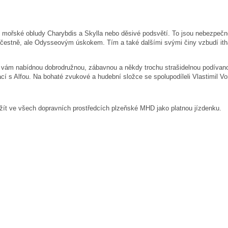
ře, mořské obludy Charybdis a Skylla nebo děsivé podsvětí. To jsou nebezpečn
 čestně, ale Odysseovým úskokem. Tím a také dalšími svými činy vzbudí ithac
gové vám nabídnou dobrodružnou, zábavnou a někdy trochu strašidelnou podívan
cí s Alfou. Na bohaté zvukové a hudební složce se spolupodíleli Vlastimil V
žít ve všech dopravních prostředcích plzeňské MHD jako platnou jízdenku.