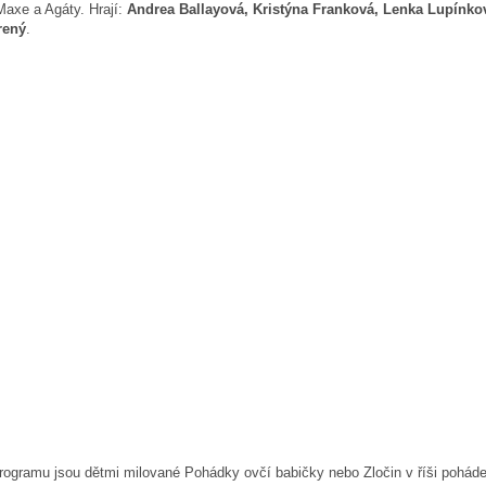
Maxe a Agáty. Hrají:
Andrea Ballayová, Kristýna Franková, Lenka Lupínkov
rený
.
 programu jsou dětmi milované Pohádky ovčí babičky nebo Zločin v říši pohád