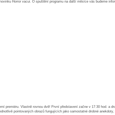
novinku Horror vacui. O spuštění programu na další měsíce vás budeme info
rní premiéru. Vlastně rovnou dvě! První představení začne v 17:30 hod. a d
ednotlivě pointovaných obrazů fungujících jako samostatné drobné anekdoty, 