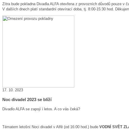
Zítra bude pokladna Divadla ALFA otevřena z provozních důvodů pouze v ča
V dalších dnech platí standardní otevírací doba, tj. 8:00-15:30 hod. Děku
17. 10. 2023
Noc divadel 2023 se blíží
Divadlo ALFA se zapojí i letos. A co vás čeká?
Tématem letošní Noci divadel v Alfě (od 16:00 hod.) bude
VODNÍ SVĚT ZL