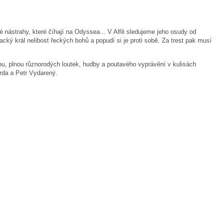
é nástrahy, které číhají na Odyssea... V Alfě sledujeme jeho osudy od
ký král nelibost řeckých bohů a popudí si je proti sobě. Za trest pak musí
ou, plnou různorodých loutek, hudby a poutavého vyprávění v kulisách
orda a Petr Vydarený.