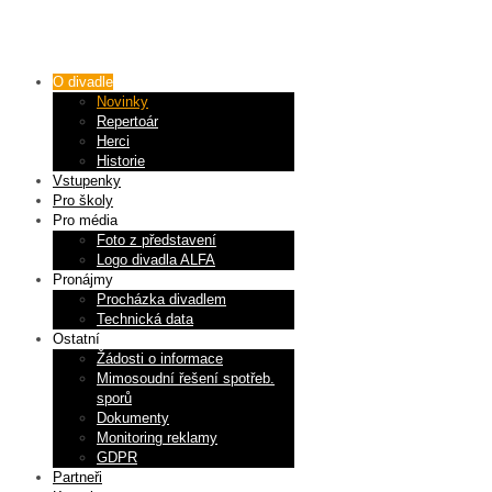
O divadle
Novinky
Repertoár
Herci
Historie
Vstupenky
Pro školy
Pro média
Foto z představení
Logo divadla ALFA
Pronájmy
Procházka divadlem
Technická data
Ostatní
Žádosti o informace
Mimosoudní řešení spotřeb.
sporů
Dokumenty
Monitoring reklamy
GDPR
Partneři