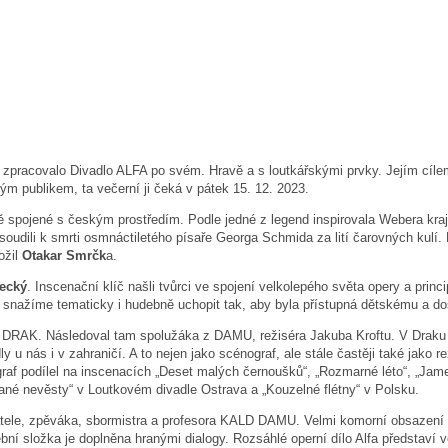
pracovalo Divadlo ALFA po svém. Hravě a s loutkářskými prvky. Jejím cílem j
m publikem, ta večerní ji čeká v pátek 15. 12. 2023.
ně spojené s českým prostředím. Podle jedné z legend inspirovala Webera kra
oudili k smrti osmnáctiletého písaře Georga Schmida za lití čarovných kulí. 
ožil
Otakar Smrčk
a.
lecký
. Inscenační klíč našli tvůrci ve spojení velkolepého světa opery a pri
ji snažíme tematicky i hudebně uchopit tak, aby byla přístupná dětskému a do
DRAK. Následoval tam spolužáka z DAMU, režiséra Jakuba Kroftu. V Draku sp
nás i v zahraničí. A to nejen jako scénograf, ale stále častěji také jako rež
af podílel na inscenacích „Deset malých černoušků“, „Rozmarné léto“, „James 
odané nevěsty“ v Loutkovém divadle Ostrava a „Kouzelné flétny“ v Polsku.
datele, zpěváka, sbormistra a profesora KALD DAMU. Velmi komorní obsazení (kl
bní složka je doplněna hranými dialogy. Rozsáhlé operní dílo Alfa představí