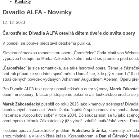
Kontakty
Divadlo ALFA - Novinky
12. 12. 2023
Čarostřelec Divadla ALFA otevírá dětem dveře do světa opery
V pondělí se poprvé představil dětskému publiku.
Slavnou německou romantickou operu „Čarostřelec“ Carla Marii von Webera z
výpravou hostujícího Marka Zákosteleckého měla dnes premiéru před dětský
„
Čarostřelec
“ je sice romantická, ale také hororová opera. Téma je částeč
hrát roli případ ze soudních spisů města Domažlice, kde prý v roce 1710 ods
strašidelných povídek vydaných Johannem Augustinem Apelem. Operu přel
Pro Divadlo ALFA text opery upravil režisér a autor výpravy
Marek Zákoste
operními soubory: k látce přistupujeme pokorně a s loutkářskou erudicí se 
Marek Zákostelecký
působil do roku 2013 jako kmenový scénograf Divadla 
oceňovaných inscenací. Vedle Draku úspěšně spolupracoval s mnoha divadly u 
inscenace „Kocourkov sobě“ v roce 2004. Do současnosti se tu jako scénogr
první operou. Marek Zákostelecký již vytvořil zdařilé loutkářské verze „Pr
Hudební úprava „Čarostřelce“ je dílem
Vratislava Šrámka
, klavíristy, skla
srozumitelněji a v jejich čisté kráse. Korepetitorem je
Daniel Čámský
. Hude