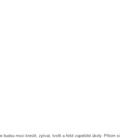
budou moci kreslit, zpívat, tvořit a řešit zapeklité úkoly. Přitom si