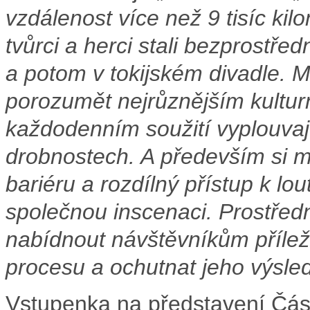
vzdálenost více než 9 tisíc ki
tvůrci a herci stali bezprostř
a potom v tokijském divadle. Mu
porozumět nejrůznějším kultur
každodenním soužití vyplouvají
drobnostech. A především si m
bariéru a rozdílný přístup k lo
společnou inscenaci. Prostřed
nabídnout návštěvníkům příleži
procesu a ochutnat jeho výsled
Vstupenka na představení Čás