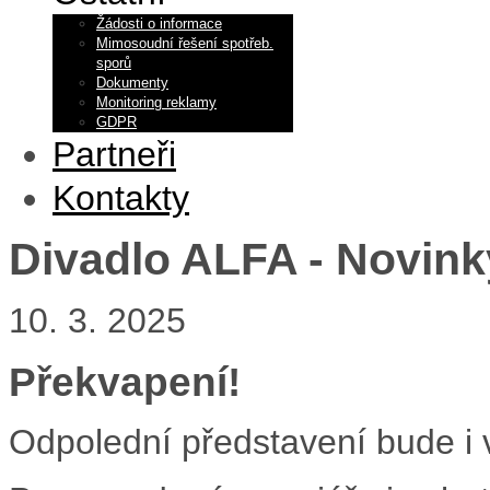
Žádosti o informace
Mimosoudní řešení spotřeb.
sporů
Dokumenty
Monitoring reklamy
GDPR
Partneři
Kontakty
Divadlo ALFA - Novink
10. 3. 2025
Překvapení!
Odpolední představení bude i 