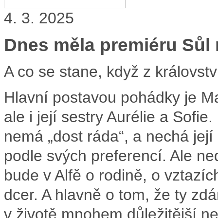
4. 3. 2025
Dnes měla premiéru Sůl 
A co se stane, když z královst
Hlavní postavou pohádky je Mar
ale i její sestry Aurélie a Sof
nemá „dost ráda“, a nechá její 
podle svých preferencí. Ale n
bude v Alfě o rodině, o vztazí
dcer. A hlavně o tom, že ty zd
v životě mnohem důležitější n