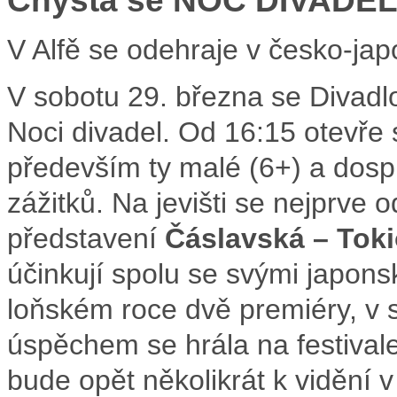
Chystá se NOC DIVADEL
V Alfě se odehraje v česko-jap
V sobotu 29. března se Divadlo
Noci divadel. Od 16:15 otevře s
především ty malé (6+) a dosp
zážitků. Na jevišti se nejprve 
představení
Čáslavská – Toki
účinkují spolu se svými japon
loňském roce dvě premiéry, v sr
úspěchem se hrála na festivale
bude opět několikrát k vidění 