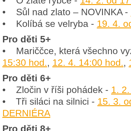
• O zlaté rybce -
14. 2. od 17
• Sůl nad zlato – NOVINKA -
• Kolíbá se velryba -
19. 4. o
Pro děti 5+
• Mariččce, která všechno vy
15:30 hod.
,
12. 4. 14:00 hod.
,
Pro děti 6+
• Zločin v říši pohádek -
1. 2
• Tři siláci na silnici -
15. 3. 
DERNIÉRA
Pro děti 8+