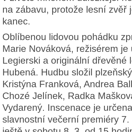
na zábavu, protože lesní zvěř 
kanec.
Oblíbenou lidovou pohádku zp
Marie Nováková, režisérem je
Legierski a originální dřevěné
Hubená. Hudbu složil plzeňský
Kristýna Franková, Andrea Bal
Chozé Jelínek, Radka Mašková
Vydarený. Inscenace je určena 
slavnostní večerní premiéry 7.
ještě v sobotu 8. 3. od 15 hodi