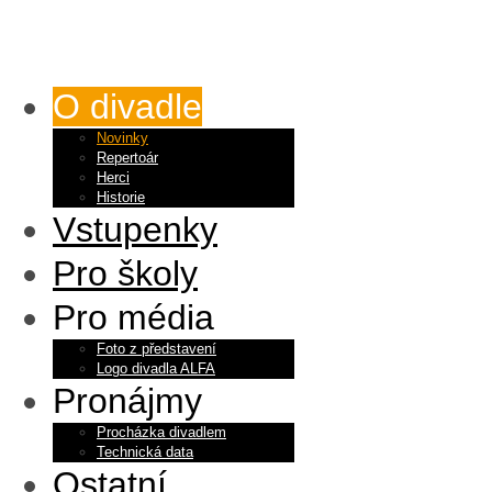
O divadle
Novinky
Repertoár
Herci
Historie
Vstupenky
Pro školy
Pro média
Foto z představení
Logo divadla ALFA
Pronájmy
Procházka divadlem
Technická data
Ostatní