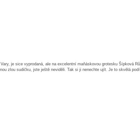
 Vary, je sice vyprodaná, ale na excelentní maňáskovou grotesku Šípková Růž
 zlou sudičku, jste ještě neviděli. Tak si ji nenechte ujít. Je to skvělá podí