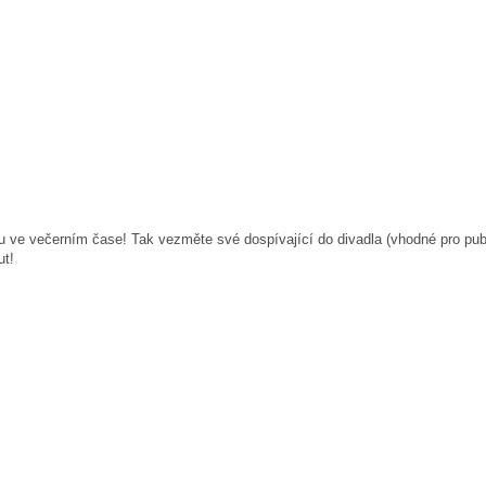
 večerním čase! Tak vezměte své dospívající do divadla (vhodné pro publik
ut!