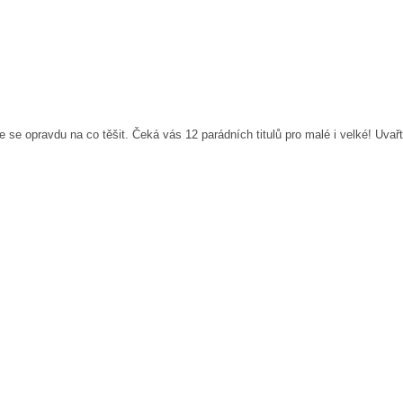
se opravdu na co těšit. Čeká vás 12 parádních titulů pro malé i velké! Uvařte