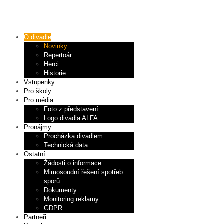
O divadle
Novinky
Repertoár
Herci
Historie
Vstupenky
Pro školy
Pro média
Foto z představení
Logo divadla ALFA
Pronájmy
Procházka divadlem
Technická data
Ostatní
Žádosti o informace
Mimosoudní řešení spotřeb.
sporů
Dokumenty
Monitoring reklamy
GDPR
Partneři