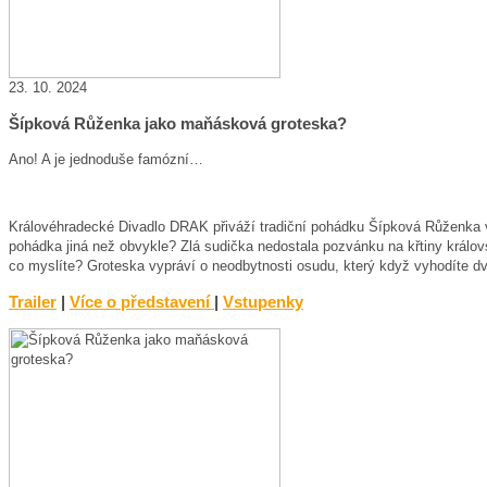
23. 10. 2024
Šípková Růženka jako maňásková groteska?
Ano! A je jednoduše famózní…
Královéhradecké Divadlo DRAK přiváží tradiční pohádku Šípková Růženka v n
pohádka jiná než obvykle? Zlá sudička nedostala pozvánku na křtiny královs
co myslíte? Groteska vypráví o neodbytnosti osudu, který když vyhodíte dve
Trailer
|
Více o představení
|
Vstupenky