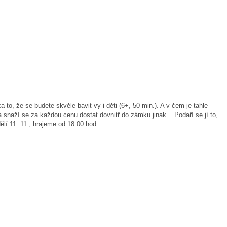
, že se budete skvěle bavit vy i děti (6+, 50 min.). A v čem je tahle
 snaží se za každou cenu dostat dovnitř do zámku jinak... Podaří se jí to,
lí 11. 11., hrajeme od 18:00 hod.