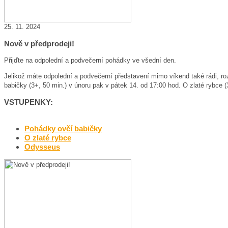
25. 11. 2024
Nově v předprodeji!
Přijďte na odpolední a podvečerní pohádky ve všední den.
Jelikož máte odpolední a podvečerní představení mimo víkend také rádi, roz
babičky (3+, 50 min.) v únoru pak v pátek 14. od 17:00 hod. O zlaté rybce (3
VSTUPENKY:
Pohádky ovčí babičky
O zlaté rybce
Odysseus