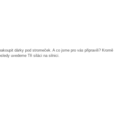
i nakoupit dárky pod stromeček. A co jsme pro vás připravili? Kromě
ledy uvedeme Tři siláci na silnici.