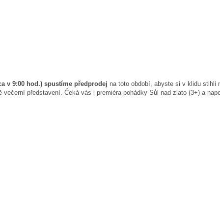
cca v 9:00 hod.) spustíme předprodej
na toto období, abyste si v klidu stihl
večerní představení. Čeká vás i premiéra pohádky Sůl nad zlato (3+) a napos