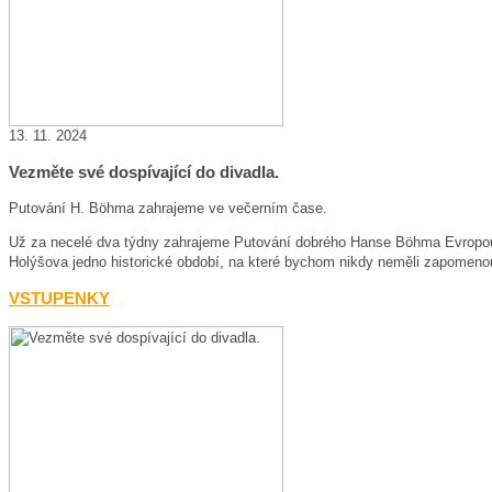
13. 11. 2024
Vezměte své dospívající do divadla.
Putování H. Böhma zahrajeme ve večerním čase.
Už za necelé dva týdny zahrajeme Putování dobrého Hanse Böhma Evropou ve
Holýšova jedno historické období, na které bychom nikdy neměli zapomeno
VSTUPENKY