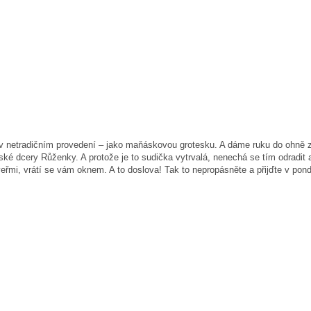
etradičním provedení – jako maňáskovou grotesku. A dáme ruku do ohně za to
ké dcery Růženky. A protože je to sudička vytrvalá, nenechá se tím odradit a
řmi, vrátí se vám oknem. A to doslova! Tak to nepropásněte a přijďte v pondě