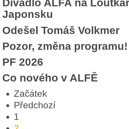
Divadlo ALFA na Loutkář
Japonsku
Odešel Tomáš Volkmer
Pozor, změna programu!
PF 2026
Co nového v ALFĚ
Začátek
Předchozí
1
2