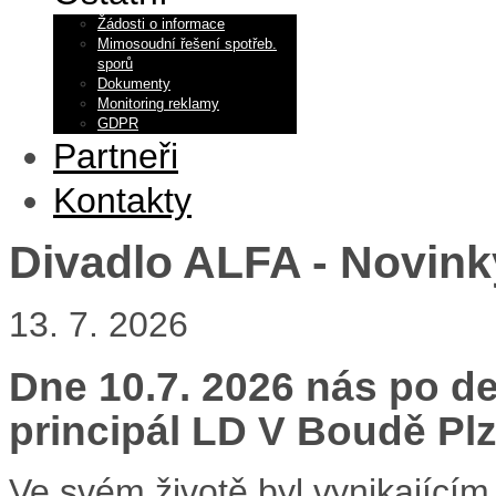
Žádosti o informace
Mimosoudní řešení spotřeb.
sporů
Dokumenty
Monitoring reklamy
GDPR
Partneři
Kontakty
Divadlo ALFA - Novink
13. 7. 2026
Dne 10.7. 2026 nás po de
principál LD V Boudě Plze
Ve svém životě byl vynikajícím 