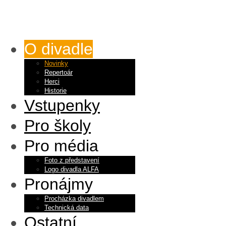
O divadle
Novinky
Repertoár
Herci
Historie
Vstupenky
Pro školy
Pro média
Foto z představení
Logo divadla ALFA
Pronájmy
Procházka divadlem
Technická data
Ostatní