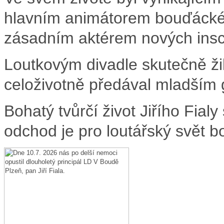
hlavním animátorem bouďáckéh
zásadním aktérem nových ins
Loutkovým divadle skutečně ži
celoživotně předával mladším 
Bohatý tvůrčí život Jiřího Fialy
odchod je pro loutářský svět b