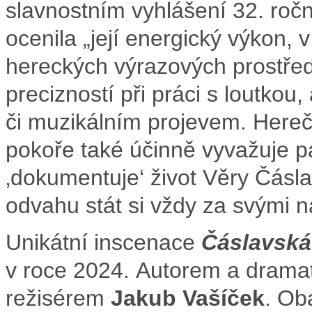
slavnostním vyhlášení 32. roč
ocenila „její energický výkon, 
hereckých výrazových prostřed
precizností při práci s loutkou
či muzikálním projevem. Herečka
pokoře také účinně vyvažuje 
‚dokumentuje‘ život Věry Čáslav
odvahu stát si vždy za svými n
Unikátní inscenace
Čáslavská
v roce 2024.
Autorem a drama
režisérem
Jakub Vašíček
. Ob