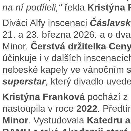
na ní podíleli,“
řekla
Kristýna
Diváci Alfy inscenaci
Čáslavsk
21. a 23. března 2026, a o dva
Minor.
Čerstvá držitelka Ceny
účinkuje i v dalších inscenací
nebeské kapely ve vánočním 
superstar
, který divadlo uved
Kristýna Franková
pochází z
nastoupila v roce
2022
. Předt
Minor
. Vystudovala
Katedru a