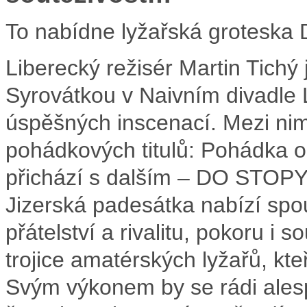
To nabídne lyžařská grotesk
Liberecký režisér Martin Tich
Syrovátkou v Naivním divadle 
úspěšných inscenací. Mezi nim
pohádkových titulů: Pohádka 
přichází s dalším – DO STOPY!
Jizerská padesátka nabízí spou
přátelství a rivalitu, pokoru i 
trojice amatérských lyžařů, kt
Svým výkonem by se rádi alesp