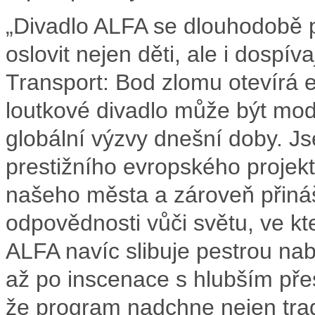
„Divadlo ALFA se dlouhodobě p
oslovit nejen děti, ale i dospí
Transport: Bod zlomu otevírá e
loutkové divadlo může být mod
globální výzvy dnešní doby. Js
prestižního evropského projektu,
našeho města a zároveň přináší
odpovědnosti vůči světu, ve k
ALFA navíc slibuje pestrou nab
až po inscenace s hlubším pře
že program nadchne nejen tradi