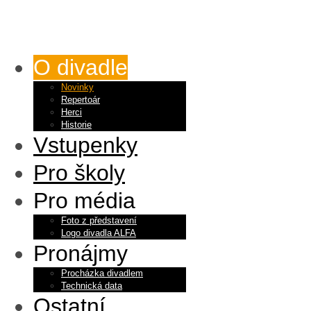
O divadle
Novinky
Repertoár
Herci
Historie
Vstupenky
Pro školy
Pro média
Foto z představení
Logo divadla ALFA
Pronájmy
Procházka divadlem
Technická data
Ostatní