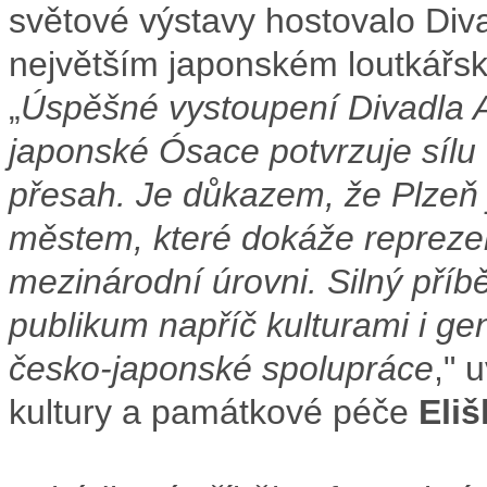
světové výstavy hostovalo Div
největším japonském loutkářsk
„
Úspěšné vystoupení Divadla 
japonské Ósace potvrzuje sílu 
přesah. Je důkazem, že Plzeň j
městem, které dokáže reprezen
mezinárodní úrovni. Silný příbě
publikum napříč kulturami i g
česko-japonské spolupráce
," 
kultury a památkové péče
Eli