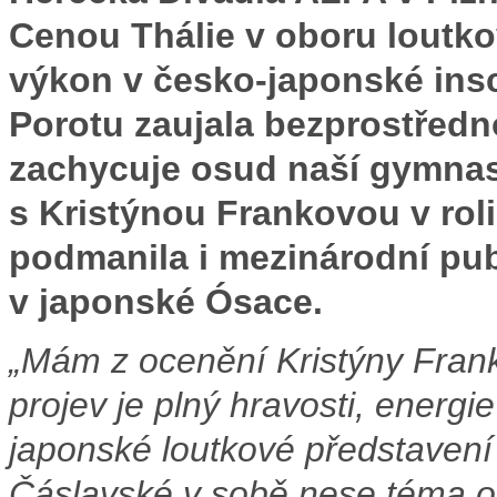
Cenou Thálie v oboru loutk
výkon v česko-japonské ins
Porotu zaujala bezprostředn
zachycuje osud naší gymnas
s Kristýnou Frankovou v roli
podmanila i mezinárodní pu
v japonské Ósace.
„Mám z ocenění Kristýny Frank
projev je plný hravosti, energi
japonské loutkové představen
Čáslavské v sobě nese téma od