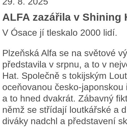
29. 8. 2025
ALFA zazářila v Shining
V Ósace jí tleskalo 2000 lidí.
Plzeňská Alfa se na světové 
představila v srpnu, a to v nej
Hat. Společně s tokijským Lo
oceňovanou česko-japonskou i
a to hned dvakrát. Zábavný fikt
němž se střídají loutkářské a 
diváky nadchl a představení skl