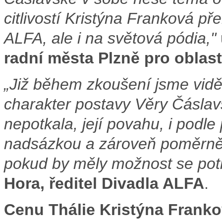
citlivostí Kristýna Franková př
ALFA, ale i na světová pódia,"
radní města Plzně pro oblas
„Již během zkoušení jsme viděli
charakter postavy Věry Čáslav
nepotkala, její povahu, i podle
nadsázkou a zároveň poměrně 
pokud by měly možnost se potk
Hora, ředitel
Divadla ALFA
.
Cenu Thálie Kristýna Frank