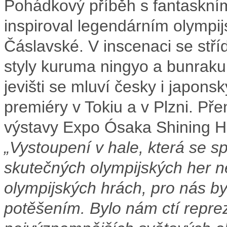
Pohádkový příběh s fantaskním
inspiroval legendárním olymp
Čáslavské. V inscenaci se stří
styly kuruma ningyo a bunraku,
jevišti se mluví česky i japons
premiéry v Tokiu a v Plzni. Pře
výstavy Expo Ósaka Shining Ha
„Vystoupení v hale, která se sp
skutečných olympijských her n
olympijských hrách, pro nás b
potěšením. Bylo nám ctí repre