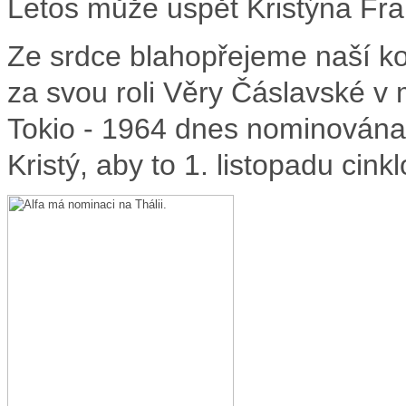
Letos může uspět Kristýna Fr
Ze srdce blahopřejeme naší ko
za svou roli Věry Čáslavské v
Tokio - 1964 dnes nominována
Kristý, aby to 1. listopadu cinkl