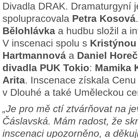
Divadla DRAK. Dramaturgyní j
spolupracovala
Petra Kosová
Bělohlávka
a hudbu složil a i
V inscenaci spolu s
Kristýnou
Hartmannová
a
Daniel Hore
divadla PUK Tokio
:
Mamika
Arita
. Inscenace získala Cenu 
v Dlouhé a také Uměleckou ce
„Je pro mě ctí ztvárňovat na je
Čáslavská. Mám radost, že skr
inscenaci upozorněno, a děkuj