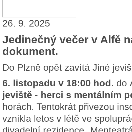
26. 9. 2025
Jedinečný večer v Alfě n
dokument.
Do Plzně opět zavítá Jiné jevi
6. listopadu v 18:00 hod.
do A
jeviště
-
herci s mentálním p
horách. Tentokrát přivezou in
vznikla letos v létě ve spolupr
divadelní rezidence
„Menteatrá