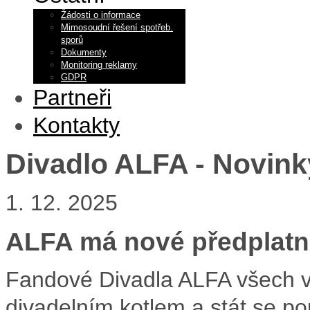
Žádosti o informace
Mimosoudní řešení spotřeb.
sporů
Dokumenty
Monitoring reklamy
GDPR
Partneři
Kontakty
Divadlo ALFA - Novink
1. 12. 2025
ALFA má nové předplatn
Fandové Divadla ALFA všech 
divadelním kotlem a stát se 