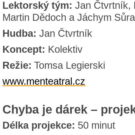
Lektorský tým:
Jan Čtvrtník
Martin Dědoch a Jáchym Sůra
Hudba:
Jan Čtvrtník
Koncept
:
Kolektiv
Režie:
Tomsa Legierski
www.menteatral.cz
Chyba je dárek – proj
Délka projekce:
50 minut