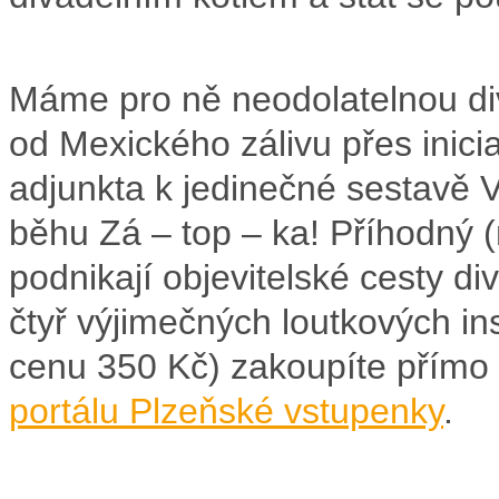
Máme pro ně neodolatelnou div
od Mexického zálivu přes inici
adjunkta k jedinečné sestavě
běhu Zá – top – ka! Příhodný (n
podnikají objevitelské cesty d
čtyř výjimečných loutkových in
cenu 350 Kč) zakoupíte přímo
portálu Plzeňské vstupenky
.