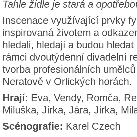
Tahle židle je stará a opotřeb
Inscenace využívající prvky f
inspirovaná životem a odkazem 
hledali, hledají a budou hledat
rámci dvoutýdenní divadelní r
tvorba profesionálních umělců
Neratově v Orlických horách.
Hrají:
Eva, Vendy, Romča, Renč
Miluška, Jirka, Jára, Jirka, Mi
Scénografie:
Karel Czech