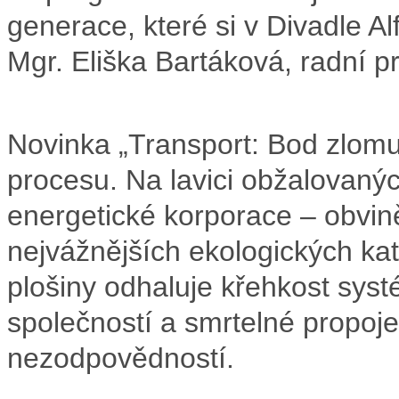
generace, které si v Divadle Al
Mgr. Eliška Bartáková, radní p
Novinka „Transport: Bod zlomu
procesu. Na lavici obžalovaný
energetické korporace – obvině
nejvážnějších ekologických kat
plošiny odhaluje křehkost sy
společností a smrtelné propoj
nezodpovědností.